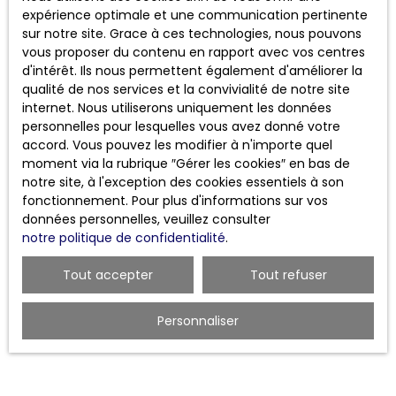
Vous souhaitez trouver un appartement à louer à
expérience optimale et une communication pertinente
Oullins dans les meilleures conditions ? Notre
agence
sur notre site. Grace à ces technologies, nous pouvons
immobilière à Lyon 2
se tient à votre disposition pour
vous proposer du contenu en rapport avec vos centres
vous accompagner à chaque étape de votre projet.
d'intérêt. Ils nous permettent également d'améliorer la
Contactez-nous dès aujourd'hui au
+33 4 81 91 18 43
qualité de nos services et la convivialité de notre site
afin de découvrir les opportunités actuellement
internet. Nous utiliserons uniquement les données
disponibles et bénéficier de conseils personnalisés
personnelles pour lesquelles vous avez donné votre
pour votre future location.
accord. Vous pouvez les modifier à n'importe quel
moment via la rubrique ″Gérer les cookies″ en bas de
notre site, à l'exception des cookies essentiels à son
fonctionnement. Pour plus d'informations sur vos
données personnelles, veuillez consulter
notre politique de confidentialité
.
Tout accepter
Tout refuser
Nos appartements à louer à
Personnaliser
Oullins