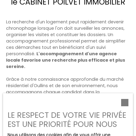
le CABINET POILVET IMMOBILIER
La recherche d'un logement peut rapidement devenir
chronophage lorsque l'on doit surveiller les annonces,
organiser les visites et constituer les dossiers. Un
accompagnement professionnel permet de simplifier
ces démarches tout en bénéficiant d'un suivi
personnalisé.
L'accompagnement d'une agence
locale favorise une recherche plus efficace et plus
sereine.
Grâce à notre connaissance approfondie du marché
résidentiel d'Oullins et de son environnement, nous
accompagnons chaque candidat dans la
concrétisation de son projet. Nous vous aidons à
identifier les opportunités correspondant à vos critères
et à votre budget.
Une parfaite maîtrise du secteur
LE RESPECT DE VOTRE VIE PRIVÉE
permet d'orienter plus rapidement les recherches
EST UNE PRIORITÉ POUR NOUS
vers les logements adaptés.
Nous utilisons des cookies afin de vous offrir une