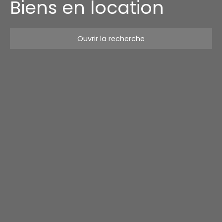
Biens en location
Ouvrir la recherche
Type d'offre
Location
Type de bien
Appartement
Localisation
Loyer max (€/mois)
Surface min (m²)
Rechercher