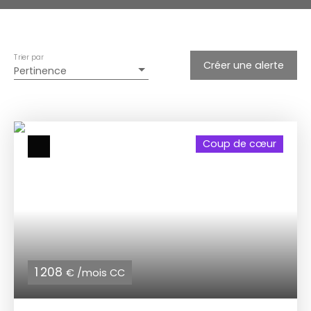
Trier par
Créer une alerte
Pertinence
Coup de cœur
1 208
€ /mois CC