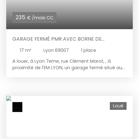
235
€ /mois CC
GARAGE FERMÉ PMR AVEC BORNE DE
RECHARGE VÉHICULE ÉLECTRIQUE
17
m²
Lyon 69007
1
place
A louer, à Lyon 7eme, rue Clément Marot, , à
proximité de l'EM LYON, un garage fermé situé au
sous-sol d'une copropriété neuve bénéficiant de
prestations visant à simplifier la vie des
utilisateurs. Ce garage dispose d'une superficie
totale est de 16. 70 m² environ. Ses dimensions
sont de 3. 30 m x 5 m. Loyer mensuel : 225 €
Loué
Provision mensuelle de charges : 10 € Dépôt de
garantie : 50 € Honoraires location 220 € Ce
garage est conforme aux normes d'accessibilité
pour les Personnes à Mobilité Réduite. Les
utilisateurs apprécieront son éclairage individuel