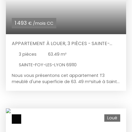
ainsi que sa prise de recharge pour un véhicule
électrique. Vous êtes intéressé par ce bien ?
Contactez-nous au 07. 56. 27. 72. 81
1 493
€ /mois CC
APPARTEMENT À LOUER, 3 PIÈCES - SAINTE-
FOY-LES-LYON 69110
3
pièces
63.49
m²
SAINTE-FOY-LES-LYON 69110
Nous vous présentons cet appartement T3
meublé d'une superficie de 63. 49 m²situé à Sainte
Foy lès Lyon, dans une copropriété de standing
entièrement sécurisée disposant d'espaces verts
et d'une piscine. Situé au calme, cet appartement,
,entièrement meublé et équipé est un véritable
cocon. Il offre une vue imprenable sur le jardin
Loué
privatif clos de 229 m² environ. Il comprend une
entrée avec placards aménagés permettant
l'accès au séjour avec cuisine aménagée et