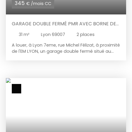
345
€ /mois CC
GARAGE DOUBLE FERMÉ PMR AVEC BORNE DE
RECHARGE VÉHICULE ÉLECTRIQUE
31
m²
Lyon 69007
2
places
A louer, à Lyon 7eme, rue Michel Félizat, à proximité
de l'EM LYON, un garage double fermé situé au
sous-sol d'une copropriété neuve bénéficiant de
prestations visant à simplifier la vie des
utilisateurs. Ce garage dispose d'une superficie
totale est de 31 m² environ. Ses dimensions sont
de 4. 10 m x 7. 70 m. Loyer mensuel : 335 €
Provision mensuelle de charges : 10 € Dépôt de
garantie : 50 € Honoraires location 220 € Ce
garage double est conforme aux normes
d'accessibilité pour les Personnes à Mobilité
Réduite. Les utilisateurs apprécieront son
éclairage individuel ainsi que sa prise de recharge
pour un véhicule électrique. Vous êtes intéressé
par ce bien ? Contactez-nous au 07. 56. 27. 72. 81