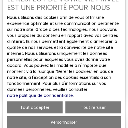
garantie 1250 € Honoraires de location 640. 60 €
EST UNE PRIORITÉ POUR NOUS
aménagé, une salle d'eau - wc. 🏡 Un intérieur
Honoraires état des lieux 192. 40 € Contrat de
pensé pour allier confort et élégance Mobilier
location meublée d'une durée d'un an. Logement
Nous utilisons des cookies afin de vous offrir une
contemporain et harmonieux Literie de qualité
disponible à compter du 20 juillet 2026 Vous
expérience optimale et une communication pertinente
pour un confort optimal Cuisine moderne
souhaitez visiter ce bien ? Contactez-nous !
sur notre site. Grace à ces technologies, nous pouvons
entièrement équipée (électroménager complet,
vous proposer du contenu en rapport avec vos centres
vaisselle, rangements intégrés) Salle d’eau design
d'intérêt. Ils nous permettent également d'améliorer la
avec finitions soignées Espaces optimisés et
685
€ /mois CC
qualité de nos services et la convivialité de notre site
nombreux rangements Chaque détail a été
internet. Nous utiliserons uniquement les données
soigneusement étudié pour offrir un cadre de vie
personnelles pour lesquelles vous avez donné votre
fonctionnel, confortable et raffiné. Une place de
STUDIO MEUBLÉ OULLINS
accord. Vous pouvez les modifier à n'importe quel
stationnement située dans une cour privative
moment via la rubrique ″Gérer les cookies″ en bas de
fermée et sécurisée est également proposée à la
1
pièce
18.62
m²
Oullins 69600
notre site, à l'exception des cookies essentiels à son
location moyennant un loyer mensuel de 60
fonctionnement. Pour plus d'informations sur vos
euros. 📍 Un emplacement stratégique Vivre ici,
Oullins, studio entièrement meublé et équipé
données personnelles, veuillez consulter
c’est bénéficier d’un quotidien facilité : tout est
Venez découvrir ce charmant studio neuf, d'une
notre politique de confidentialité
.
accessible à pied ou en quelques minutes
superficie de 18. 62 m², idéalement situé dans un
(transports, commerces, services). 💼 Idéal pour
quartier calme du centre-ville. Son emplacement
Tout accepter
Tout refuser
étudiant ou jeune professionnel recherchant un
privilégié, à proximité immédiate des commerces,
logement clé en main, alliant confort et praticité.
écoles, universités et hôpital Lyon Sud, en fait une
Loyer mensuel studio meublé 670. 00 € Forfait de
adresse rare et recherchée, parfaitement
Personnaliser
charges mensuel 15. 00 € Loyer mensuel
Loué
adaptée aux étudiants ou jeunes actifs. Il se