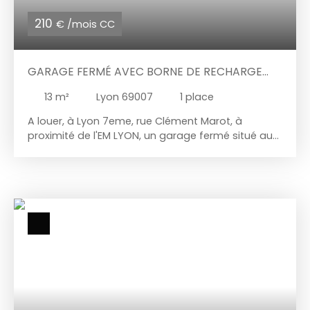
210
€ /mois CC
GARAGE FERMÉ AVEC BORNE DE RECHARGE
VÉHICULE ÉLECTRIQUE
13
m²
Lyon 69007
1
place
A louer, à Lyon 7eme, rue Clément Marot, à
proximité de l'EM LYON, un garage fermé situé au
sous-sol d'une copropriété neuve bénéficiant de
prestations visant à simplifier la vie des
utilisateurs. Ce garage dispose d'une superficie
totale est de 13. 20 m² environ. Ses dimensions
sont de 2. 60 m x 5 m. Loyer mensuel : 205 €
Provision mensuelle de charges : 5 € Dépôt de
garantie : 50 € Honoraires location 220 € Les
utilisateurs apprécieront son éclairage individuel
ainsi que sa prise de recharge pour un véhicule
électrique. Vous êtes intéressé par ce bien ?
Contactez-nous au 07. 56. 27. 72. 81