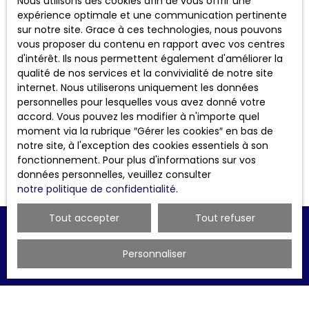
Nous utilisons des cookies afin de vous offrir une
Un gestionnaire locatif est un professionnel
expérience optimale et une communication pertinente
expérimenté.
sur notre site. Grace à ces technologies, nous pouvons
Il sera à même de vous conseiller et de vous assister ou
vous proposer du contenu en rapport avec vos centres
vous représenter dans vos démarches.
d'intérêt. Ils nous permettent également d'améliorer la
qualité de nos services et la convivialité de notre site
Vous avez encore des interrogations, n’hésitez pas à
internet. Nous utiliserons uniquement les données
nous contacter par téléphone au 04.81.91.18.43 ou par
personnelles pour lesquelles vous avez donné votre
mail
contact@cpilyon.fr
accord. Vous pouvez les modifier à n'importe quel
Nous sommes à votre disposition pour vous assister
moment via la rubrique ″Gérer les cookies″ en bas de
dans cette démarche.
notre site, à l'exception des cookies essentiels à son
fonctionnement. Pour plus d'informations sur vos
données personnelles, veuillez consulter
notre politique de confidentialité
.
Tout accepter
Tout refuser
Personnaliser