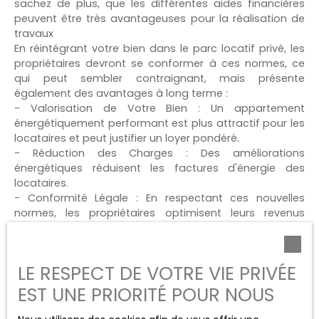
sachez de plus, que les différentes aides financières
peuvent être très avantageuses pour la réalisation de
travaux
En réintégrant votre bien dans le parc locatif privé, les
propriétaires devront se conformer à ces normes, ce
qui peut sembler contraignant, mais présente
également des avantages à long terme :
- Valorisation de Votre Bien : Un appartement
énergétiquement performant est plus attractif pour les
locataires et peut justifier un loyer pondéré.
- Réduction des Charges : Des améliorations
énergétiques réduisent les factures d'énergie des
locataires.
- Conformité Légale : En respectant ces nouvelles
normes, les propriétaires optimisent leurs revenus
locatifs.
Vous l’aurez compris, réintégrer son bien immobilier
LE RESPECT DE VOTRE VIE PRIVÉE
dans le parc locatif privé est une décision stratégique
qui offre de nombreux avantages en termes de
EST UNE PRIORITÉ POUR NOUS
stabilité financière, réduction de la charge mentale des
propriétaires, économie sur les coûts d'entretien.