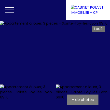
Loué
Menu
Se connecter
Estimation
+ de photos