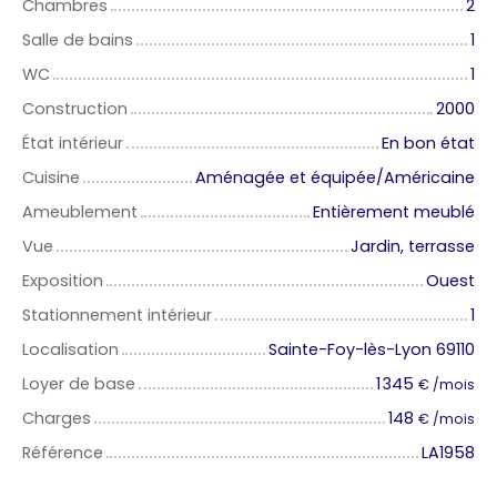
Chambres
2
Salle de bains
1
WC
1
Construction
2000
État intérieur
En bon état
Cuisine
Aménagée et équipée/Américaine
Ameublement
Entièrement meublé
Vue
Jardin, terrasse
Exposition
Ouest
Stationnement intérieur
1
Localisation
Sainte-Foy-lès-Lyon 69110
Loyer de base
1 345
€ /mois
Charges
148
€ /mois
Référence
LA1958