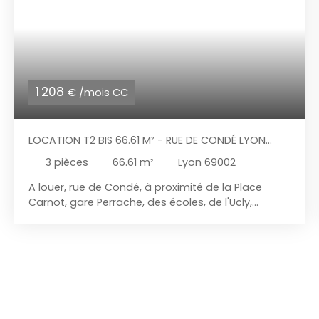
1 208
€ /mois CC
LOCATION T2 BIS 66.61 M² - RUE DE CONDÉ LYON
2EME
3
pièces
66.61
m²
Lyon 69002
A louer, rue de Condé, à proximité de la Place
Carnot, gare Perrache, des écoles, de l'Ucly,
appartement T2 bis, situé au quatrième étage
d'un immeuble sécurisé sans ascenseur.
Entièrement rénové préalablement à sa mise en
location, il se compose d'un couloir donnant
accès à une cuisine indépendante aménagée
(meubles hauts et bas), un séjour avec
mezzanine, une chambre, un bureau indépendant,