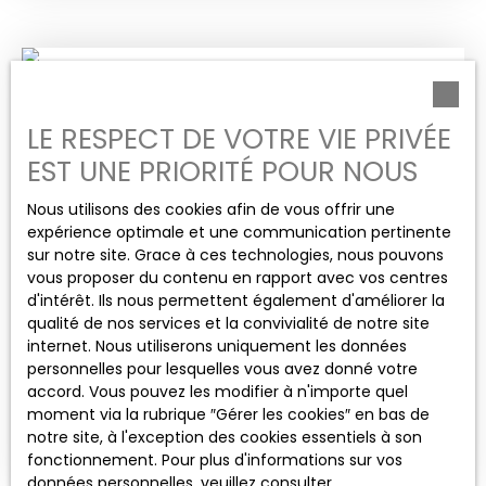
de 9. 64 m² permettant ainsi de profiter des
beaux jours ainsi que d'une vue dégagée. Cet
appartement se compose d'une entrée, donnant
Loué
sur une pièce à vivre, baignée de lumière,
comprenant une cuisine aménagée et équipée
LE RESPECT DE VOTRE VIE PRIVÉE
ouverte sur le séjour (disposant d'une baie vitrée
permettant l'accès au balcon) ; une vaste
EST UNE PRIORITÉ POUR NOUS
chambre avec placards aménagés et une salle
de bains - wc. Une place de stationnement en
Nous utilisons des cookies afin de vous offrir une
sous-sol fermé et sécurisé est également
expérience optimale et une communication pertinente
proposée à la location moyennant un loyer
sur notre site. Grace à ces technologies, nous pouvons
mensuel de 60 €. Chauffage individuel gaz Eau
vous proposer du contenu en rapport avec vos centres
1 180
€ /mois CC
froide collective Eau chaude individuelle Loyer
d'intérêt. Ils nous permettent également d'améliorer la
mensuel appartement 560 € Provision sur
qualité de nos services et la convivialité de notre site
charges 50 € Loyer mensuel place de
internet. Nous utiliserons uniquement les données
T1 BIS MEUBLÉ 40.18 M² AVEC GARAGE FERMÉ
stationnement 60 € Dépôt de garantie 560 €
personnelles pour lesquelles vous avez donné votre
Honoraires de location 302. 40 € Honoraires état
accord. Vous pouvez les modifier à n'importe quel
1
pièce
40.18
m²
Lyon 69001
des lieux 113. 40 € Proche des commodités
moment via la rubrique ″Gérer les cookies″ en bas de
(transports en commun, écoles, commerces), ce
Nous vous présentons ce charmant appartement
notre site, à l'exception des cookies essentiels à son
bien est idéalement situé pour conjuguer vie de
T1 entièrement meublé et équipé, d'une superficie
fonctionnement. Pour plus d'informations sur vos
quartier et accessibilité. Les bus et trams sont
de 40,18 m², situé au troisième étage, côté jardin,
données personnelles, veuillez consulter