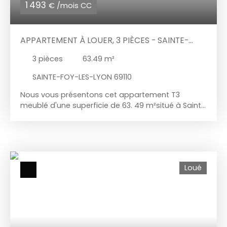
1 493
€ /mois CC
APPARTEMENT À LOUER, 3 PIÈCES - SAINTE-
FOY-LES-LYON 69110
3
pièces
63.49
m²
SAINTE-FOY-LES-LYON 69110
Nous vous présentons cet appartement T3
meublé d'une superficie de 63. 49 m²situé à Sainte
Foy lès Lyon, dans une copropriété de standing
entièrement sécurisée disposant d'espaces verts
et d'une piscine. Situé au calme, cet appartement,
,entièrement meublé et équipé est un véritable
cocon. Il offre une vue imprenable sur le jardin
Loué
privatif clos de 229 m² environ. Il comprend une
entrée avec placards aménagés permettant
l'accès au séjour avec cuisine aménagée et
équipée. Le séjour dispose d'une fenêtre ainsi que
de deux baies vitrées permettant un accès au
jardin ainsi qu'à la terrasse couverte. La cuisine