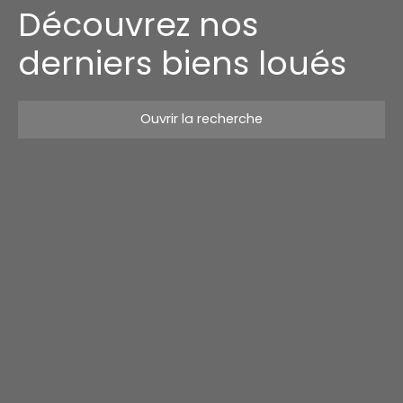
Découvrez nos
derniers biens loués
Ouvrir la recherche
Type d'offre
Vente
Type de bien
Appartement
Localisation
Budget max (€)
Surface min (m²)