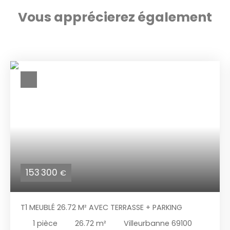
Vous apprécierez
également
153 300
€
T1 MEUBLÉ 26.72 M² AVEC TERRASSE + PARKING
1
pièce
26.72
m²
Villeurbanne 69100