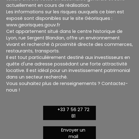
actuellement en cours de réalisation.
Les informations sur les risques auxquels ce bien est
exposé sont disponibles sur le site Géorisques :
www.georisques.gouv.fr
Cet appartement situé dans le centre historique de
Lyon, rue Sergent Blandan, offre un environnement
vivant et recherché à proximité directe des commerces,
restaurants, transports.
Il est tout particulièrement destiné aux investisseurs en
quête d'une adresse possédant une forte attractivité
locative. Il est idéal pour un investissement patrimonial
dans un secteur recherché.
Vous souhaitez plus de renseignements ? Contactez-
nous !
+33 7 56 27 72
81
Envoyer un
mail