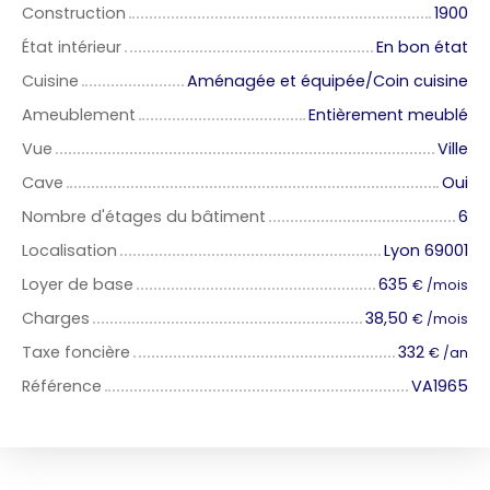
Construction
1900
État intérieur
En bon état
Cuisine
Aménagée et équipée/Coin cuisine
Ameublement
Entièrement meublé
Vue
Ville
Cave
Oui
Nombre d'étages du bâtiment
6
Localisation
Lyon 69001
Loyer de base
635
€ /mois
Charges
38,50
€ /mois
Taxe foncière
332
€ /an
Référence
VA1965